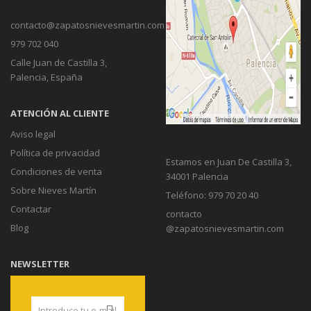
contacto@zapatosnievesmartin.com
979 702 040
Calle Juan de Castilla 3,
Palencia, España
ATENCIÓN AL CLIENTE
Aviso legal
Política de privacidad
Estamos en Juan De Castilla 3,
Condiciones de venta
34001 Palencia
Sobre Nieves Martín
Teléfono: 979 70 20 40
Contactar
contacto
Blog
@zapatosnievesmartin.com
NEWSLETTER