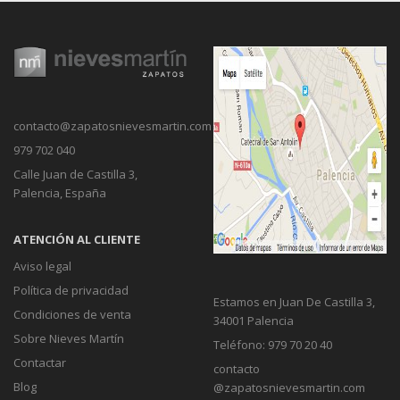
contacto@zapatosnievesmartin.com
979 702 040
Calle Juan de Castilla 3,
Palencia, España
ATENCIÓN AL CLIENTE
Aviso legal
Política de privacidad
Estamos en Juan De Castilla 3,
Condiciones de venta
34001 Palencia
Sobre Nieves Martín
Teléfono: 979 70 20 40
Contactar
contacto
Blog
@zapatosnievesmartin.com