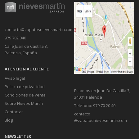
contacto@zapatosnievesmartin.com
979 702 040
Calle Juan de Castilla 3,
Palencia, España
ATENCIÓN AL CLIENTE
Aviso legal
Política de privacidad
Estamos en Juan De Castilla 3,
Condiciones de venta
34001 Palencia
Sobre Nieves Martín
Teléfono: 979 70 20 40
Contactar
contacto
Blog
@zapatosnievesmartin.com
NEWSLETTER