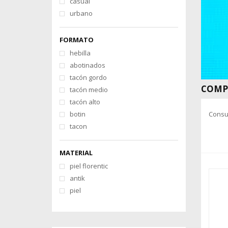
casual
urbano
FORMATO
hebilla
abotinados
tacón gordo
COMPR
tacón medio
tacón alto
botin
Consul
tacon
MATERIAL
piel florentic
antik
piel