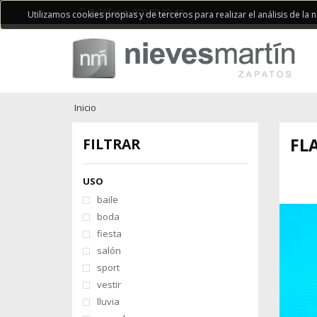
Teléfono: 979 70 20 40
Utilizamos cookies propias y de terceros para realizar el análisis de la
Inicio
FL
FILTRAR
USO
baile
boda
fiesta
salón
sport
vestir
lluvia