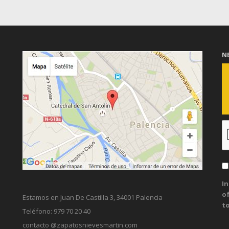
N
In
of
Estamos en Juan De Castilla 3, 34001 Palencia
t
Teléfono: 979 70 20 40
contacto @zapatosnievesmartin.com