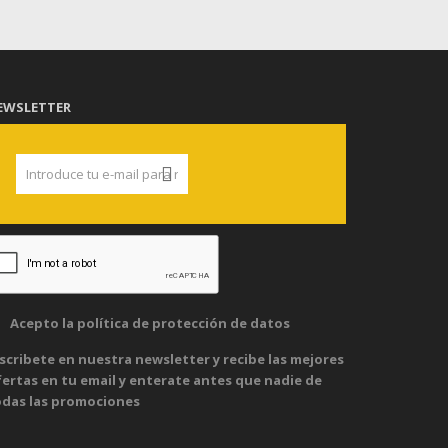
EWSLETTER
Acepto la
política de protección de datos
scribete en nuestra newsletter y recibe las mejores
ertas en tu email y enterate antes que nadie de
odas las promociones