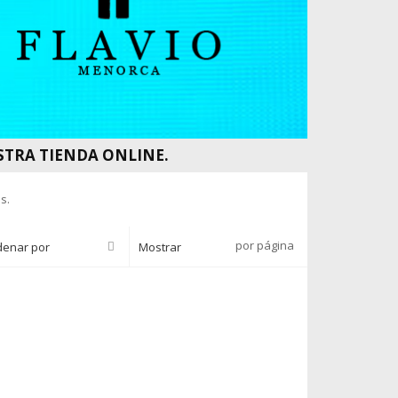
STRA TIENDA ONLINE.
s.
por página
denar por
Mostrar