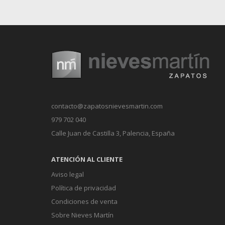
contacto@zapatosnievesmartin.com
979 702 040
Calle Juan de Castilla 3,
Palencia, España
ATENCIÓN AL CLIENTE
Aviso legal
Política de privacidad
Condiciones de venta
Sobre Nieves Martín