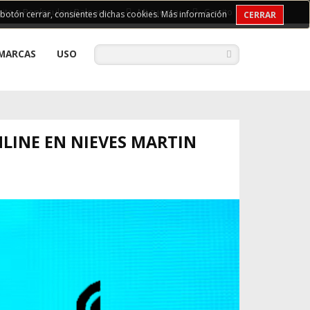
uito a Península y Baleares
Mi cuenta
Carrito
l botón cerrar, consientes dichas cookies.
Más información
CERRAR
MARCAS
USO
LINE EN NIEVES MARTIN