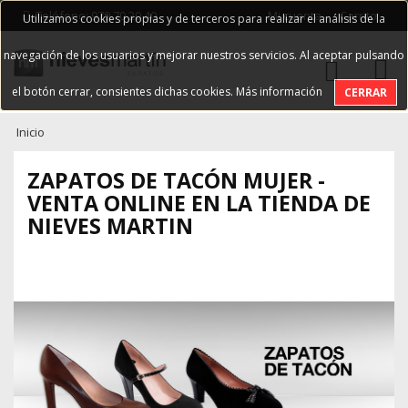
Teléfono: 979 70 20 40
Mi cuenta
Carrito
Utilizamos cookies propias y de terceros para realizar el análisis de la
navegación de los usuarios y mejorar nuestros servicios. Al aceptar pulsando
el botón cerrar, consientes dichas cookies.
Más información
CERRAR
Inicio
ZAPATOS DE TACÓN MUJER -
VENTA ONLINE EN LA TIENDA DE
NIEVES MARTIN