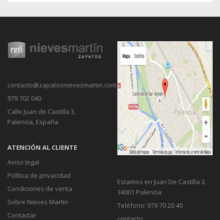
contacto@zapatosnievesmartin.com
979 702 040
Calle Juan de Castilla 3,
Palencia, España
ATENCIÓN AL CLIENTE
Aviso legal
Política de privacidad
Estamos en Juan De Castilla 3,
Condiciones de venta
34001 Palencia
Sobre Nieves Martín
Teléfono: 979 70 20 40
Contactar
contacto