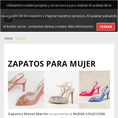
Teléfono: 979 70 20 40
Mi cuenta
Carrito
Utilizamos cookies propias y de terceros para realizar el análisis de la
navegación de los usuarios y mejorar nuestros servicios. Al aceptar pulsando
el botón cerrar, consientes dichas cookies.
Más información
CERRAR
Inicio
Mujer
ZAPATOS PARA MUJER
Zapatos Nieves Martín
os presenta la
NUEVA COLECCIÓN