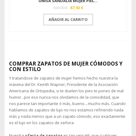
UNISA SANDALIA MUJER PIEL...
87,92 €
109,90 €
AÑADIR AL CARRITO
COMPRAR ZAPATOS DE MUJER CÓMODOS Y
CON ESTILO
Y tratandose de zapatos de mujer hemos hecho nuestra la
máxima del Dr. Keinth Wapner, Presidente de la Asociación
Americana de Ortopedia, si te duelen los pies te pones de mal
humor...por eso nunca nos olvidamos de la comodidad, que
nos parece tan importante ó más, bueno....mucho más. Cuando
hablamos de zapatos de lujo no nos estamos refiriendo nada
más y nada menos que a un zapato cómodo, eso exactamente
es el lujo en los zapatos de señora
Nuestra
oferta de zapatos
es tan versatil, que cualquier