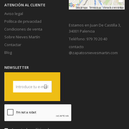
ATENCIÓN AL CLIENTE
Aviso legal
Política de privacidad
Estamos en Juan De Castilla 3,
Condiciones de venta
34001 Palencia
Sobre Nieves Martín
Teléfono: 979 70 20 40
Contactar
contacto
Blog
@zapatosnievesmartin.com
NEWSLETTER