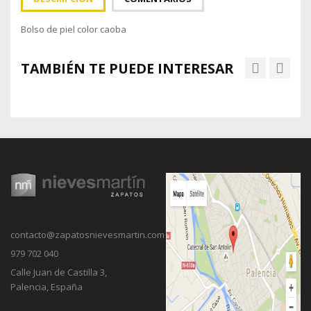
Bolso de piel color caoba
TAMBIÉN TE PUEDE INTERESAR
contacto@zapatosnievesmartin.com
979 702 040
Calle Juan de Castilla 3,
Palencia, España