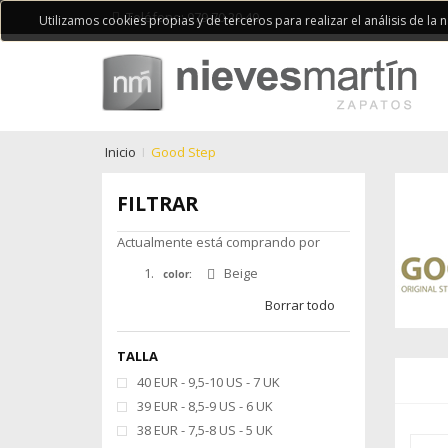
Teléfono: 979 70 20 40
Utilizamos cookies propias y de terceros para realizar el análisis de la
Inicio
Good Step
FILTRAR
Actualmente está comprando por
Beige
color:
Borrar todo
TALLA
40 EUR - 9,5-10 US - 7 UK
39 EUR - 8,5-9 US - 6 UK
38 EUR - 7,5-8 US - 5 UK