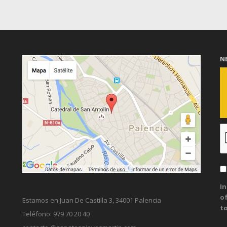
N
In
of
Estamos en Juan De Castilla 3, 34001 Palencia
t
Teléfono: 979 70 20 40