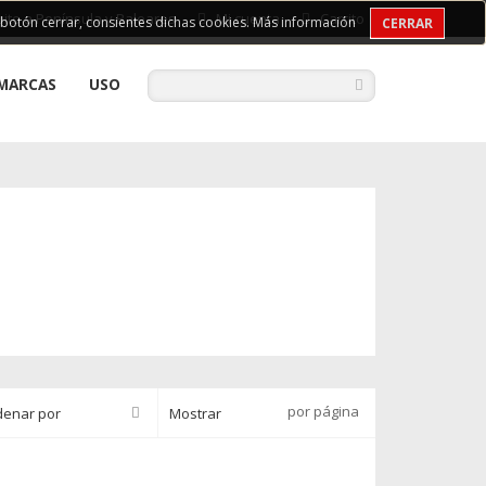
uito a Península y Baleares
Mi cuenta
Carrito
l botón cerrar, consientes dichas cookies.
Más información
CERRAR
MARCAS
USO
por página
denar por
Mostrar