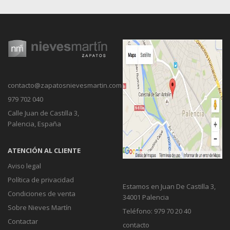
contacto@zapatosnievesmartin.com
979 702 040
Calle Juan de Castilla 3,
Palencia, España
ATENCIÓN AL CLIENTE
Aviso legal
Política de privacidad
Estamos en Juan De Castilla 3,
Condiciones de venta
34001 Palencia
Sobre Nieves Martín
Teléfono: 979 70 20 40
Contactar
contacto